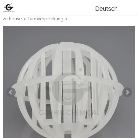
Deutsch
zu hause
>
Turmverpackung
>
Plastikturmverpackung