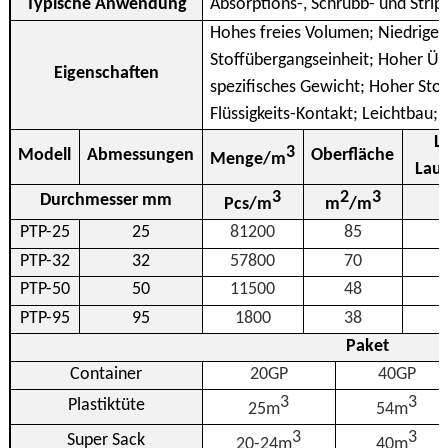
Typische Anwendung
Absorptions-, Schrubb- und Strip
Hohes freies Volumen; Niedriger
Stoffübergangseinheit; Hoher 
Eigenschaften
spezifisches Gewicht; Hoher Sto
Flüssigkeits-Kontakt; Leichtbau;
L
3
Modell
Abmessungen
Oberfläche
Menge/m
Laut
3
2
3
Durchmesser mm
Pcs/m
m
/m
PTP-25
25
81200
85
PTP-32
32
57800
70
PTP-50
50
11500
48
PTP-95
95
1800
38
Paket
Container
20GP
40GP
3
3
Plastiktüte
25m
54m
3
3
Super Sack
20-24m
40m